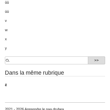
ûû
üü
v
w
x
y
Dans la même rubrique
ë
2021 - 2026 Apprendre le naa drubea