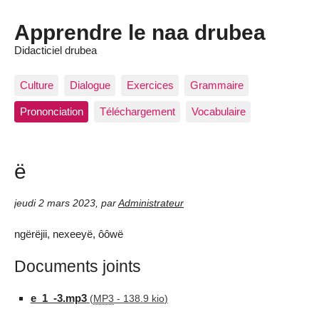
Apprendre le naa drubea
Didacticiel drubea
Culture
Dialogue
Exercices
Grammaire
Prononciation
Téléchargement
Vocabulaire
ë
jeudi 2 mars 2023
,
par
Administrateur
ngërëjii, nexeeyë, ôôwë
Documents joints
e_1_-3.mp3
(
MP3
-
138.9 kio
)