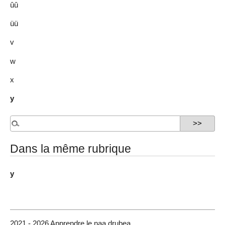
ûû
üü
v
w
x
y
Dans la même rubrique
y
2021 - 2026 Apprendre le naa drubea