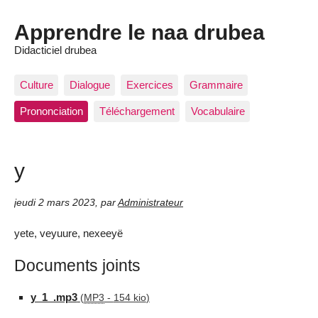
Apprendre le naa drubea
Didacticiel drubea
Culture
Dialogue
Exercices
Grammaire
Prononciation
Téléchargement
Vocabulaire
y
jeudi 2 mars 2023
,
par
Administrateur
yete, veyuure, nexeeyë
Documents joints
y_1_.mp3
(
MP3
-
154 kio
)