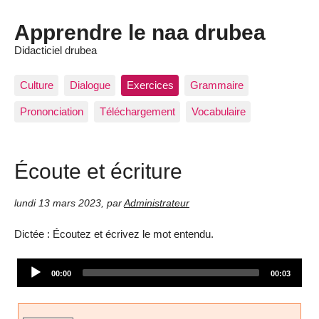
Apprendre le naa drubea
Didacticiel drubea
Culture
Dialogue
Exercices
Grammaire
Prononciation
Téléchargement
Vocabulaire
Écoute et écriture
lundi 13 mars 2023
,
par
Administrateur
Dictée : Écoutez et écrivez le mot entendu.
Audio
Current
Total
00:00
00:03
Player
time
duration