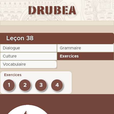
Leçon 38
Dialogue
Grammaire
Culture
Exercices
Vocabulaire
Exercices
1
2
3
4