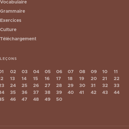
Vocabulaire
Grammaire
Exercices
Culture
Téléchargement
LEÇONS
01
02
03
04
05
06
07
08
09
10
11
12
13
14
15
16
17
18
19
20
21
22
23
24
25
26
27
28
29
30
31
32
33
34
35
36
37
38
39
40
41
42
43
44
45
46
47
48
49
50