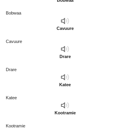
Bobwaa
Bobwaa
Audio
Player
Cavuure
Cavuure
Audio
Player
Drare
Drare
Audio
Player
Katee
Katee
Audio
Player
Kootramie
Kootramie