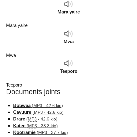
Audio
Player
Mara yaire
Mara yaire
Audio
Player
Mwa
Mwa
Audio
Player
Teeporo
Teeporo
Documents joints
Bobwaa
(
MP3
-
42.6 kio
)
Cavuure
(
MP3
-
42.6 kio
)
Drare
(
MP3
-
42.6 kio
)
Katee
(
MP3
-
33.3 kio
)
Kootramie
(
MP3
-
37.7 kio
)