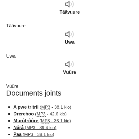
Audio
Player
Tââvuure
Tââvuure
Audio
Player
Uwa
Uwa
Audio
Player
Vüüre
Vüüre
Documents joints
A pwe tritrii
(
MP3
-
38.1 kio
)
Drereboo
(
MP3
-
42.6 kio
)
Murûtrôôre
(
MP3
-
36.1 kio
)
Nârâ
(
MP3
-
39.4 kio
)
Paa
(
MP3
-
38.1 kio
)