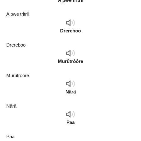
A pwe tritrii
A pwe tritrii
Audio
Player
Drereboo
Drereboo
Audio
Player
Murûtrôôre
Murûtrôôre
Audio
Player
Nârâ
Nârâ
Audio
Player
Paa
Paa