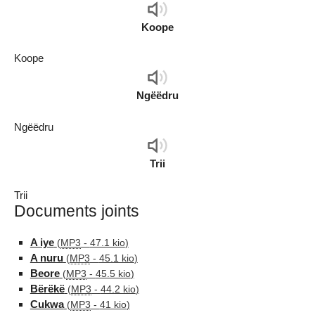
Audio
Player
Koope
Koope
Audio
Player
Ngëëdru
Ngëëdru
Audio
Player
Trii
Trii
Documents joints
A iye
(
MP3
-
47.1 kio
)
A nuru
(
MP3
-
45.1 kio
)
Beore
(
MP3
-
45.5 kio
)
Bërëkë
(
MP3
-
44.2 kio
)
Cukwa
(
MP3
-
41 kio
)