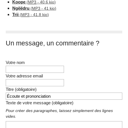
Koope
(
MP3
-
40.6 kio
)
Ngëëdru
(
MP3
-
41 kio
)
Trii
(
MP3
-
41.8 kio
)
Un message, un commentaire ?
Votre nom
Votre adresse email
Titre (obligatoire)
Texte de votre message (obligatoire)
Pour créer des paragraphes, laissez simplement des lignes
vides.