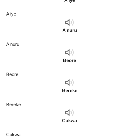
A iye
A iye
Audio
Player
A nuru
A nuru
Audio
Player
Beore
Beore
Audio
Player
Bërëkë
Bërëkë
Audio
Player
Cukwa
Cukwa