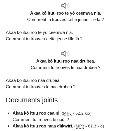
Audio
Player
Akaa kô ituu roo te yô ceemwa nia.
Comment tu trouves cette jeune fille-là ?
Akaa kô ituu roo te yô ceemwa nia.
Comment tu trouves cette jeune fille-là ?
Audio
Player
Akaa kô ituu roo naa drubea.
Comment tu trouves le naa drubea ?
Akaa kô ituu roo naa drubea.
Comment tu trouves le naa drubea ?
Documents joints
Akaa kô ituu roo caa ni.
(
MP3
-
62.2 kio
)
Comment tu trouves le goût ?
Akaa kô ituu roo maa dïïkwîrî.
(
MP3
-
81.3 kio
)