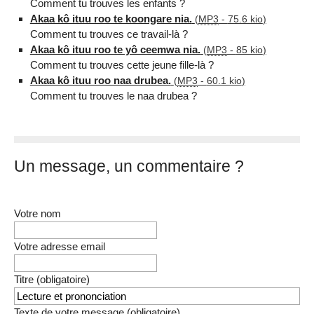
Comment tu trouves les enfants ?
Akaa kô ituu roo te koongare nia.
(
MP3
-
75.6 kio
)
Comment tu trouves ce travail-là ?
Akaa kô ituu roo te yô ceemwa nia.
(
MP3
-
85 kio
)
Comment tu trouves cette jeune fille-là ?
Akaa kô ituu roo naa drubea.
(
MP3
-
60.1 kio
)
Comment tu trouves le naa drubea ?
Un message, un commentaire ?
Votre nom
Votre adresse email
Titre (obligatoire)
Texte de votre message (obligatoire)