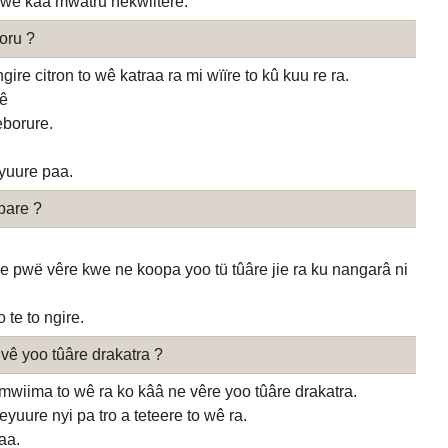
wê kaa mwatru nekwiitêre.
oru ?
ire citron to wê katraa ra mi wïïre to kû kuu re ra.
ê
eborure.
eyuure paa.
pare ?
re pwë vêre kwe ne koopa yoo tü tûâre jie ra ku nangarâ ni
 te to ngire.
vê yoo tûâre drakatra ?
wiima to wê ra ko kââ ne vêre yoo tûâre drakatra.
uure nyi pa tro a teteere to wê ra.
aa.