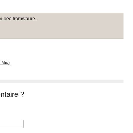
nyi bee tromwaure.
.
1 Mio
)
taire ?