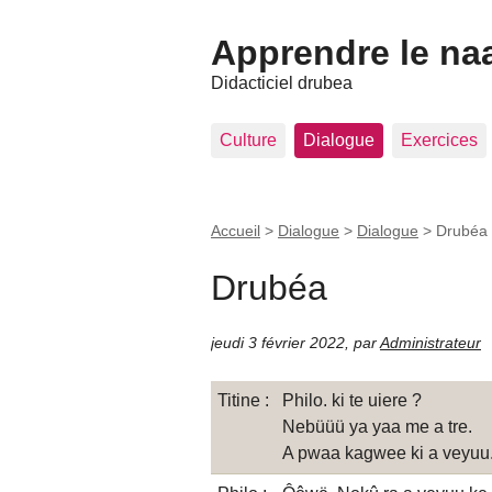
Apprendre le na
Didacticiel drubea
Culture
Dialogue
Exercices
Accueil
>
Dialogue
>
Dialogue
>
Drubéa
Drubéa
jeudi 3 février 2022
,
par
Administrateur
Titine :
Philo. ki te uiere ?
Nebüüü ya yaa me a tre.
A pwaa kagwee ki a veyuu