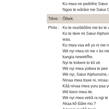
Ko mwa ne pwêrêre Sœur 
Ngoo te wârâre me Sœur Car
Titine :
Ôôwë.
Philo :
Ko te murûtrôôre me ko te 
Ko te itere mi Sœur Alphons
waa.
Ko mwa vaa wê yo ni me nyi
Wë nyi mwa nii me « ko mee
kangia newetrîîre.
Nyi te trobere to kû vë.
Wë nyi mwa yobwa to pee n
Wë nyi, Sœur Alphonsine, 
Ninaa mwa traxe ni, ninaa mw
Kââ ninaa mwa yuru paa y
Wë kieni mwa ite.
Wë nyi mwa vetrâ ra ngi te 
Akaa kô tûâre mu ?