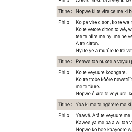
Philo :
Ôôwë. Nokû ra a veyuu ke 
Titine :
Nopwe ki te vire ce me ki b
Philo :
Ko pa vire citron, ko te wa ng
Ko te vetore citron to wê, w
tee te niire me nyi me ne v
A tre citron.
Nyi te ye a murûre te trë v
Titine :
Peawe taa nuxee a veyuu 
Philo :
Ko te veyuure koongare.
Ko tre trobe kôôre newetrîî
me te tüüre.
Nopwe ê xire te veyuure, ko
Titine :
Yaa ki me te ngërëre me ki 
Philo :
Yaawë. Arâ te veyuure me m
Kawee ya me pa a wi taa vey
Nopwe ko bee kaayoore w