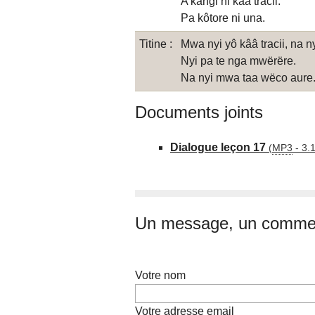
A kangi ni kââ tracii.
Pa kôtore ni una.
Titine :
Mwa nyi yô kââ tracii, na 
Nyi pa te nga mwërëre.
Na nyi mwa taa wëco aure
Documents joints
Dialogue leçon 17
(
MP3
-
3.
Un message, un commen
Votre nom
Votre adresse email