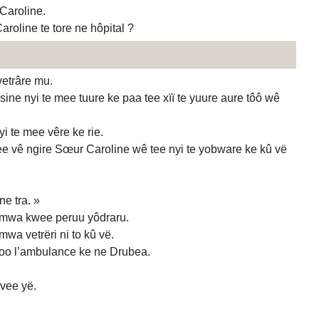
Caroline.
oline te tore ne hôpital ?
vetrâre mu.
ine nyi te mee tuure ke paa tee xïï te yuure aure tôô wê
 te mee vêre ke rie.
 vê ngire Sœur Caroline wê tee nyi te yobware ke kû vë
e tra. »
mwa kwee peruu yôdraru.
a vetrëri ni to kû vë.
oo l’ambulance ke ne Drubea.
vee yë.