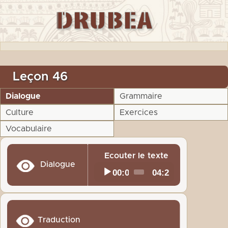
Leçon 46
Dialogue
Grammaire
Culture
Exercices
Vocabulaire
Ecouter le texte
Dialogue
Audio
00:00
04:29
Current
Total
time
duration
Player
Traduction