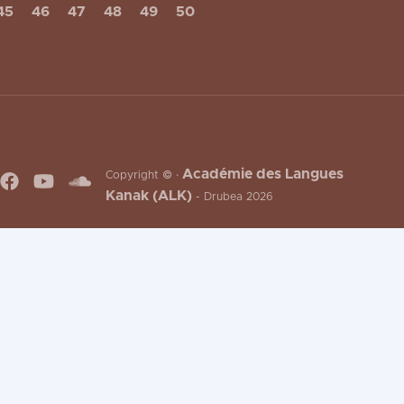
45
46
47
48
49
50
Académie des Langues
Copyright © ·
Kanak (ALK)
- Drubea 2026