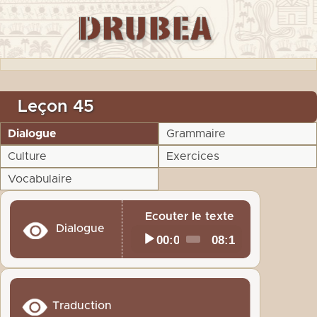
Leçon 45
Dialogue
Grammaire
Culture
Exercices
Vocabulaire
Ecouter le texte
Dialogue
Audio
00:00
08:17
Current
Total
time
duration
Player
Traduction