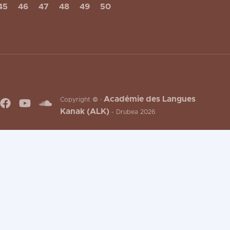
45
46
47
48
49
50
Académie des Langues
Copyright © ·
Kanak (ALK)
- Drubea 2026