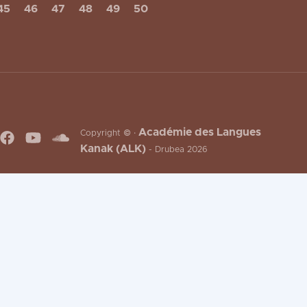
45
46
47
48
49
50
Académie des Langues
Copyright © ·
Kanak (ALK)
- Drubea 2026