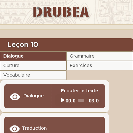
Leçon 10
Dialogue
Grammaire
Culture
Exercices
Vocabulaire
Ecouter le texte
Dialogue
Audio
00:00
03:05
Current
Total
time
duration
Player
Traduction