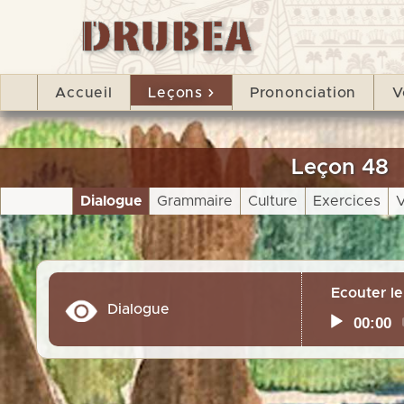
Accueil
Leçons
Prononciation
V
Leçon 48
Dialogue
Grammaire
Culture
Exercices
V
Ecouter le
Dialogue
00:00
Current
time