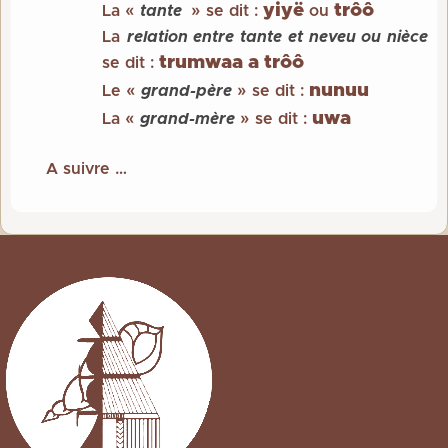
yiyë
trôô
La «
tante
» se dit :
ou
La
relation entre tante et neveu ou nièce
trumwaa a trôô
se dit :
nunuu
Le «
grand-père
» se dit :
uwa
La «
grand-mère
» se dit :
A suivre …