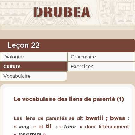
Leçon 22
Dialogue
Grammaire
Culture
Exercices
Vocabulaire
Le vocabulaire des liens de parenté (1)
bwatii ; bwaa
Les liens de parentés se dit
:
tii
«
long
» et
: «
frère
» donc littéralement
«
long frère
»