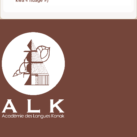
kwa « nuage »)