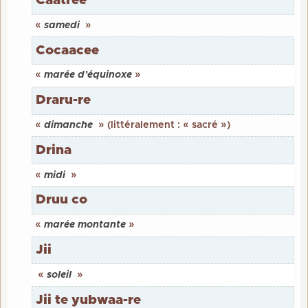
Caatree
«
samedi
»
Cocaacee
«
marée d’équinoxe
»
Draru-re
«
dimanche
» (littéralement : « sacré »)
Drina
«
midi
»
Druu co
«
marée montante
»
Jii
«
soleil
»
Jii te yubwaa-re