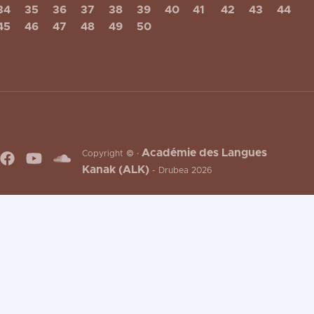
34
35
36
37
38
39
40
41
42
43
44
45
46
47
48
49
50
Académie des Langues
Copyright © ·
Kanak (ALK)
- Drubea 2026