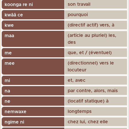
son travail
koonga re ni
pourquoi
kwââ ce
(directif actif) vers, à
kwe
(article au pluriel) les,
maa
des
que, et / (éventuel)
me
(directionnel) vers le
mee
locuteur
et, avec
mi
par contre, alors, mais
na
(locatif statique) à
ne
longtemps
nemwaxe
chez lui, chez elle
ngime ni