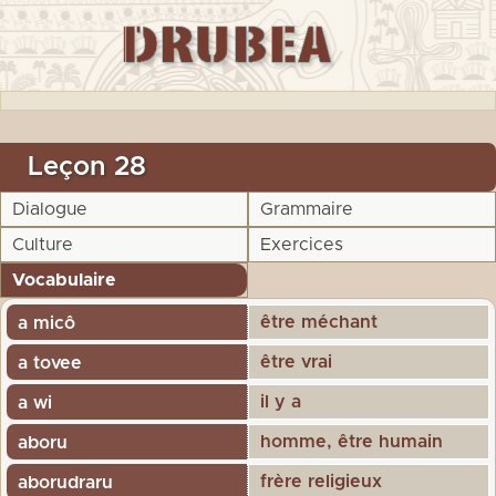
Leçon 28
Dialogue
Grammaire
Culture
Exercices
Vocabulaire
être méchant
a micô
être vrai
a tovee
il y a
a wi
homme, être humain
aboru
frère religieux
aborudraru