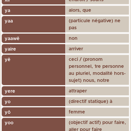
alors, que
ya
(particule négative) ne
yaa
pas
non
yaawë
arriver
yaire
ceci / (pronom
yë
personnel, 1re personne
au pluriel, modalité hors-
sujet) nous, notre
attraper
yere
(directif statique) à
yo
femme
yô
(objectif actif) pour faire,
yoo
aller pour faire