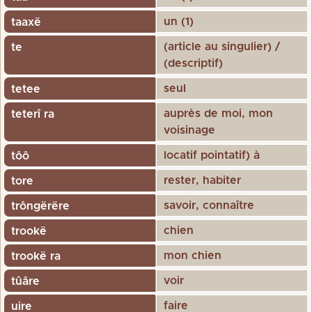
un (1)
taaxë
(article au singulier) /
te
(descriptif)
seul
tetee
auprès de moi, mon
teterî ra
voisinage
locatif pointatif) à
tôô
rester, habiter
tore
savoir, connaître
trôngërëre
chien
trookë
mon chien
trookë ra
voir
tûâre
faire
uire