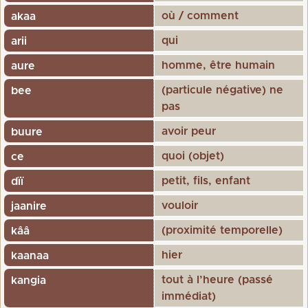
où / comment
akaa
qui
arii
homme, être humain
aure
(particule négative) ne
bee
pas
avoir peur
buure
quoi (objet)
ce
petit, fils, enfant
dïï
vouloir
jaanire
(proximité temporelle)
kââ
hier
kaanaa
tout à l’heure (passé
kangia
immédiat)