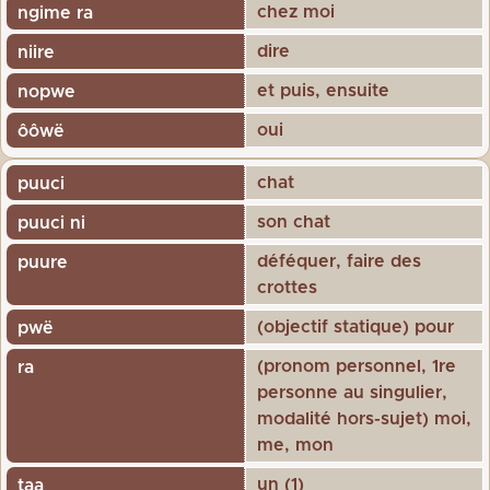
chez moi
ngime ra
dire
niire
et puis, ensuite
nopwe
oui
ôôwë
chat
puuci
son chat
puuci ni
déféquer, faire des
puure
crottes
(objectif statique) pour
pwë
(pronom personnel, 1re
ra
personne au singulier,
modalité hors-sujet) moi,
me, mon
un (1)
taa