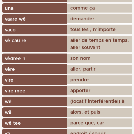
comme ça
una
demander
vaare wê
tous les , n’importe
vaco
aller de temps en temps,
vê cau re
aller souvent
son nom
vêdree ni
aller, partir
vêre
prendre
vire
apporter
vire mee
(locatif interférentiel) à
wê
alors, et puis
wë
parce que, car
wê tee
endroit / souris
xïï