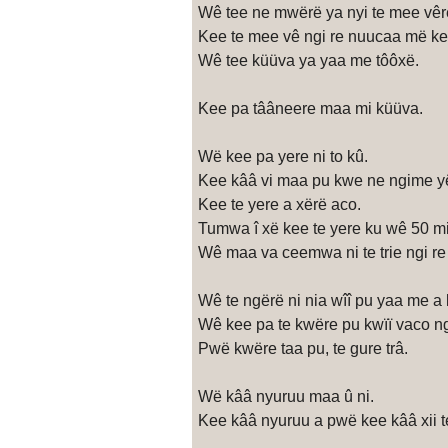
Wê tee ne mwërë ya nyi te mee vêr
Kee te mee vê ngi re nuucaa më ke
Wê tee küüva ya yaa me tôôxë.
Kee pa tââneere maa mi küüva.
Wë kee pa yere ni to kû.
Kee kââ vi maa pu kwe ne ngime ye
Kee te yere a xërë aco.
Tumwa î xë kee te yere ku wê 50 m
Wê maa va ceemwa ni te trie ngi re 
Wê te ngërë ni nia wîî pu yaa me a 
Wê kee pa te kwëre pu kwïï vaco ng
Pwë kwëre taa pu, te gure trâ.
Wë kââ nyuruu maa û ni.
Kee kââ nyuruu a pwë kee kââ xii t