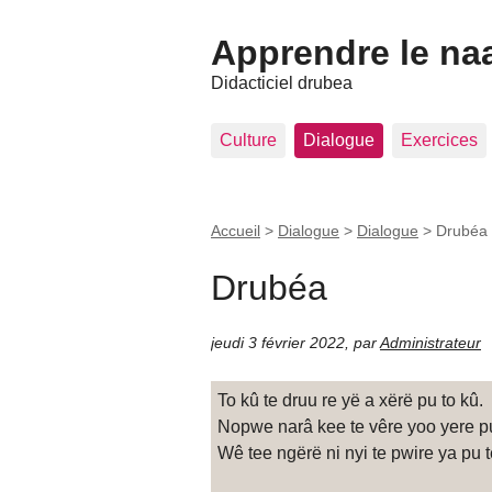
Apprendre le na
Didacticiel drubea
Culture
Dialogue
Exercices
Accueil
>
Dialogue
>
Dialogue
>
Drubéa
Drubéa
jeudi 3 février 2022
,
par
Administrateur
To kû te druu re yë a xërë pu to kû.
Nopwe narâ kee te vêre yoo yere pu,
Wê tee ngërë ni nyi te pwire ya pu