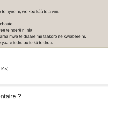
e nyire ni, wë kee kââ të a virii.
choute.
 te ngërë ni nia.
garaa mwa te draare me taakoro ne kwiabere ni.
aare tedru pu to kû te druu.
2 Mio
)
taire ?