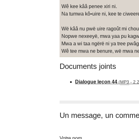
Wê kee kââ penee xiri ni.
Na tumwa kô•uire ni, kee te ciweere t
Wë kââ nu pwë uire ragoût mi chou
Nopwe nexeeyë, mwa yaa pu kagwee
Mwa a wi taa ngërë ni ya tree pwâ
Wê tee mwa ne benure, wë mwa ne y
Documents joints
Dialogue leçon 44
(
MP3
-
2.
Un message, un commen
Votre nom