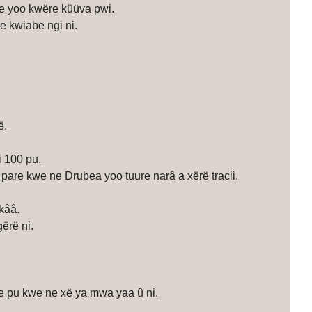
e yoo kwëre küüva pwi.
e kwiabe ngi ni.
̈.
i 100 pu.
pare kwe ne Drubea yoo tuure narâ a xërë tracii.
kââ.
ërë ni.
e pu kwe ne xë ya mwa yaa û ni.