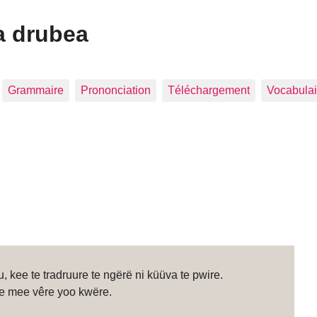
a drubea
Grammaire
Prononciation
Téléchargement
Vocabulai
 kee te tradruure te ngërë ni küüva te pwire.
 te mee vêre yoo kwëre.