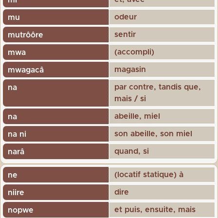
odeur
mu
sentir
mutrôôre
(accompli)
mwa
magasin
mwagacâ
par contre, tandis que,
na
mais / si
abeille, miel
na
son abeille, son miel
na ni
quand, si
narâ
(locatif statique) à
ne
dire
niire
et puis, ensuite, mais
nopwe