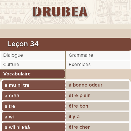
Leçon 34
Dialogue
Grammaire
Culture
Exercices
Vocabulaire
à bonne odeur
a mu ni tre
être plein
a ôrôô
être bon
a tre
il y a
a wi
être cher
a wîî ni kââ