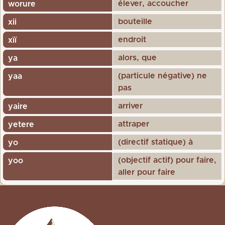
élever, accoucher
worure
bouteille
xii
endroit
xïï
alors, que
ya
(particule négative) ne
yaa
pas
arriver
yaire
attraper
yetere
(directif statique) à
yo
(objectif actif) pour faire,
yoo
aller pour faire