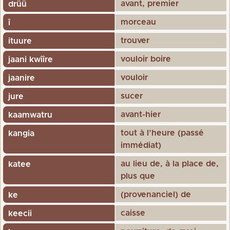
avant, premier
drüü
morceau
î
trouver
ituure
vouloir boire
jaani kwîîre
vouloir
jaanire
sucer
jure
avant-hier
kaamwatru
tout à l’heure (passé
kangia
immédiat)
au lieu de, à la place de,
katee
plus que
(provenanciel) de
ke
caisse
keecii