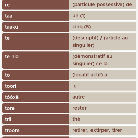
(particule possessive) de
re
un (1)
taa
cinq (5)
taakû
(descriptif) / (article au
te
singulier)
(démonstratif au
te nia
singulier) ce là
(locatif actif) à
to
ici
toori
autre
tôôxë
rester
tore
thé
trii
retirer, extirper, tirer
troore