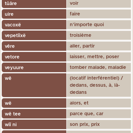
voir
tûâre
faire
uire
n’importe quoi
vacoxë
troisième
vepetîîxë
aller, partir
vêre
laisser, mettre, poser
vetore
tomber malade, maladie
veyuure
(locatif interférentiel) /
wê
dedans, dessus, à, là-
dedans
alors, et
wë
parce que, car
wê tee
son prix, prix
wîî ni