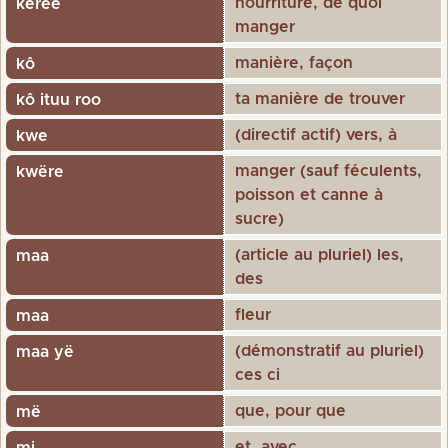
nourriture, de quoi
keree
manger
manière, façon
kô
ta manière de trouver
kô ituu roo
(directif actif) vers, à
kwe
manger (sauf féculents,
kwëre
poisson et canne à
sucre)
(article au pluriel) les,
maa
des
fleur
maa
(démonstratif au pluriel)
maa yë
ces ci
que, pour que
më
et, avec
mi