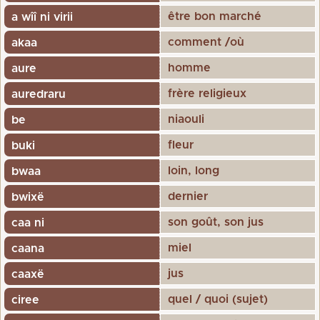
être bon marché
a wîî ni virii
comment /où
akaa
homme
aure
frère religieux
auredraru
niaouli
be
fleur
buki
loin, long
bwaa
dernier
bwixë
son goût, son jus
caa ni
miel
caana
jus
caaxë
quel / quoi (sujet)
ciree