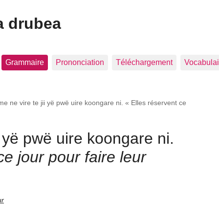
a drubea
Grammaire
Prononciation
Téléchargement
Vocabulai
me ne vire te jii yë pwë uire koongare ni. « Elles réservent ce
ii yë pwë uire koongare ni.
ce jour pour faire leur
ur