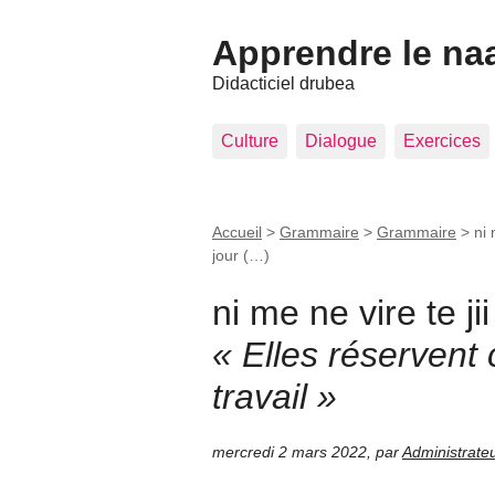
Apprendre le na
Didacticiel drubea
Culture
Dialogue
Exercices
Accueil
>
Grammaire
>
Grammaire
>
ni 
jour (…)
ni me ne vire te j
« Elles réservent 
travail »
mercredi 2 mars 2022
,
par
Administrate