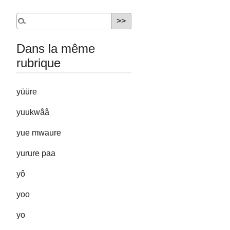
Dans la même
rubrique
yüüre
yuukwââ
yue mwaure
yurure paa
yô
yoo
yo