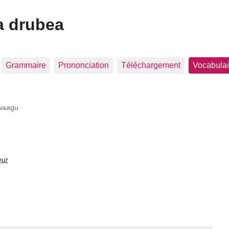
a drubea
Grammaire
Prononciation
Téléchargement
Vocabulai
waagu
eur