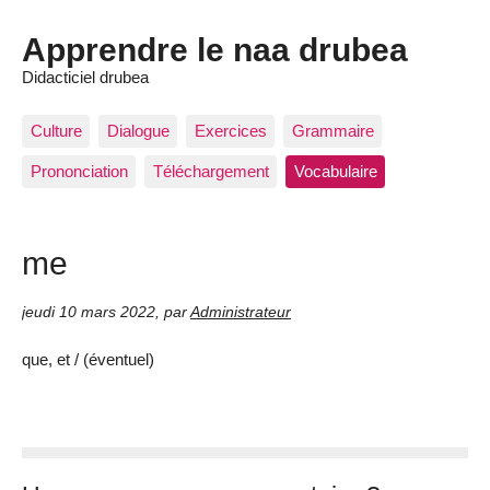
Apprendre le naa drubea
Didacticiel drubea
Culture
Dialogue
Exercices
Grammaire
Prononciation
Téléchargement
Vocabulaire
me
jeudi 10 mars 2022
,
par
Administrateur
que, et / (éventuel)