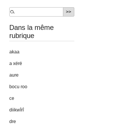
Dans la même
rubrique
akaa
a xërë
aure
bocu roo
ce
diikwîrî
dre