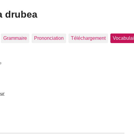
a drubea
Grammaire
Prononciation
Téléchargement
Vocabulai
e
eur