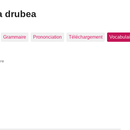
a drubea
Grammaire
Prononciation
Téléchargement
Vocabulai
re