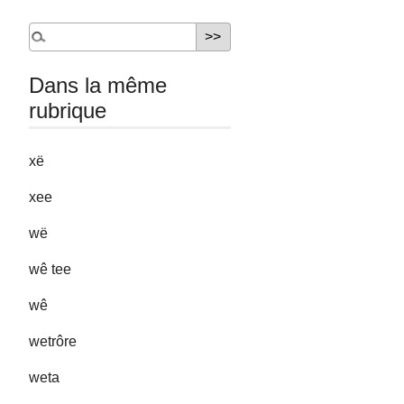
Dans la même
rubrique
xë
xee
wë
wê tee
wê
wetrôre
weta