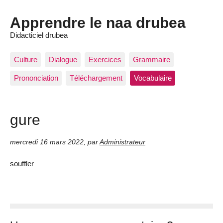
Apprendre le naa drubea
Didacticiel drubea
Culture
Dialogue
Exercices
Grammaire
Prononciation
Téléchargement
Vocabulaire
gure
mercredi 16 mars 2022
,
par
Administrateur
souffler