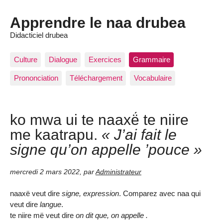
Apprendre le naa drubea
Didacticiel drubea
Culture
Dialogue
Exercices
Grammaire
Prononciation
Téléchargement
Vocabulaire
ko mwa ui te naaxë́ te niire
me kaatrapu.
« J’ai fait le
signe qu’on appelle ’pouce »
mercredi 2 mars 2022
,
par
Administrateur
naaxë veut dire
signe, expression
. Comparez avec naa qui
veut dire
langue
.
te niire më veut dire
on dit que, on appelle .