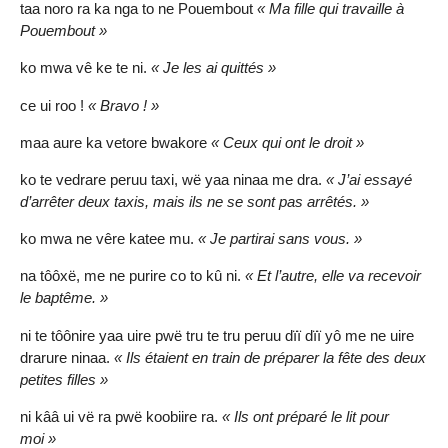
taa noro ra ka nga to ne Pouembout
« Ma fille qui travaille à
Pouembout »
ko mwa vê ke te ni.
« Je les ai quittés »
ce ui roo !
« Bravo ! »
maa aure ka vetore bwakore
« Ceux qui ont le droit »
ko te vedrare peruu taxi, wë yaa ninaa me dra.
« J’ai essayé
d’arrêter deux taxis, mais ils ne se sont pas arrêtés. »
ko mwa ne vêre katee mu.
« Je partirai sans vous. »
na tôôxë, me ne purire co to kû ni.
« Et l’autre, elle va recevoir
le baptême. »
ni te tôônire yaa uire pwë tru te tru peruu dïï dïï yô me ne uire
drarure ninaa.
« Ils étaient en train de préparer la fête des deux
petites filles »
ni kââ ui vë ra pwë koobiire ra.
« Ils ont préparé le lit pour
moi »