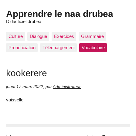
Apprendre le naa drubea
Didacticiel drubea
Culture
Dialogue
Exercices
Grammaire
Prononciation
Téléchargement
Vocabulaire
kookerere
jeudi 17 mars 2022
,
par
Administrateur
vaisselle