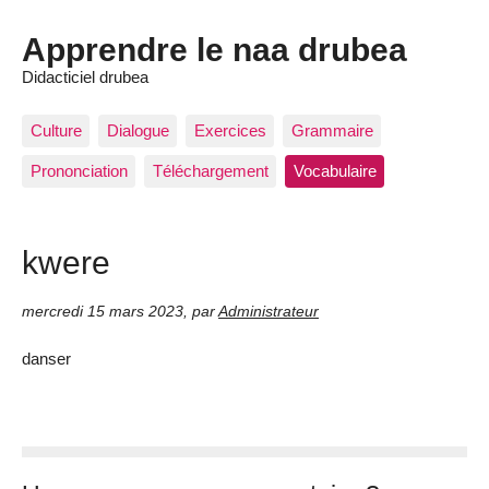
Apprendre le naa drubea
Didacticiel drubea
Culture
Dialogue
Exercices
Grammaire
Prononciation
Téléchargement
Vocabulaire
kwere
mercredi 15 mars 2023
,
par
Administrateur
danser