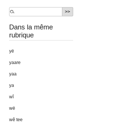
Dans la même
rubrique
yë
yaare
yaa
ya
wî
wë
wê tee