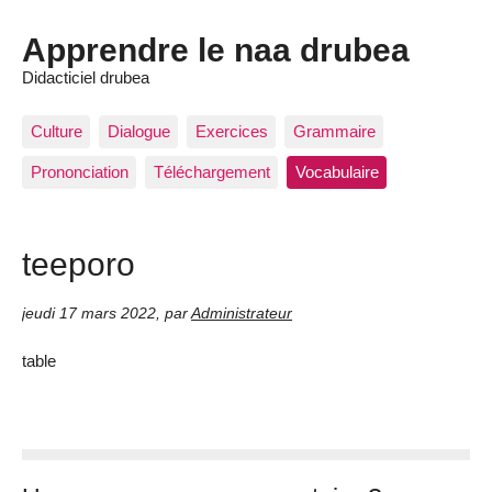
Apprendre le naa drubea
Didacticiel drubea
Culture
Dialogue
Exercices
Grammaire
Prononciation
Téléchargement
Vocabulaire
teeporo
jeudi 17 mars 2022
,
par
Administrateur
table