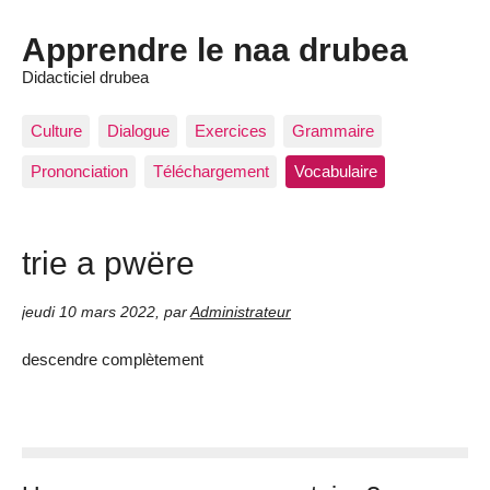
Apprendre le naa drubea
Didacticiel drubea
Culture
Dialogue
Exercices
Grammaire
Prononciation
Téléchargement
Vocabulaire
trie a pwëre
jeudi 10 mars 2022
,
par
Administrateur
descendre complètement