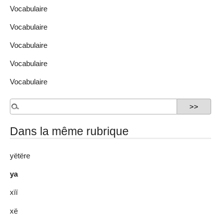
Vocabulaire
Vocabulaire
Vocabulaire
Vocabulaire
Vocabulaire
Dans la même rubrique
yëtëre
ya
xïï
xë