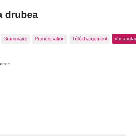
a drubea
Grammaire
Prononciation
Téléchargement
Vocabulai
atree