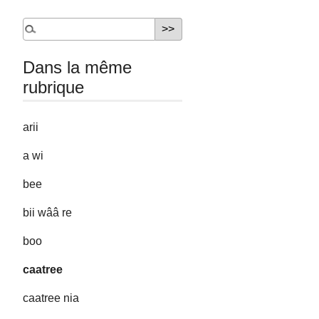
Dans la même
rubrique
arii
a wi
bee
bii wââ re
boo
caatree
caatree nia