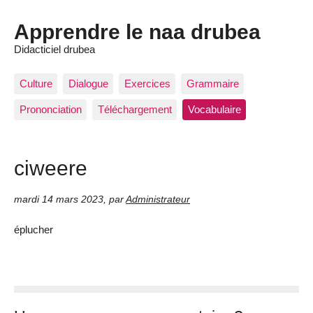
Apprendre le naa drubea
Didacticiel drubea
Culture
Dialogue
Exercices
Grammaire
Prononciation
Téléchargement
Vocabulaire
ciweere
mardi 14 mars 2023
,
par
Administrateur
éplucher