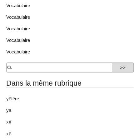
Vocabulaire
Vocabulaire
Vocabulaire
Vocabulaire
Vocabulaire
Dans la même rubrique
yëtëre
ya
xïï
xë