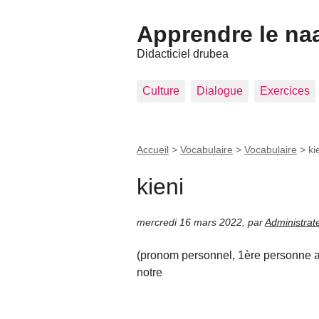
Apprendre le na
Didacticiel drubea
Culture
Dialogue
Exercices
Accueil
>
Vocabulaire
>
Vocabulaire
>
ki
kieni
mercredi 16 mars 2022
,
par
Administrat
(pronom personnel, 1ère personne au 
notre