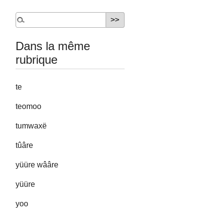
Dans la même
rubrique
te
teomoo
tumwaxë
tûâre
yüüre wââre
yüüre
yoo