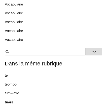
Vocabulaire
Vocabulaire
Vocabulaire
Vocabulaire
Vocabulaire
Dans la même rubrique
te
teomoo
tumwaxë
tûâre