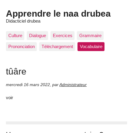
Apprendre le naa drubea
Didacticiel drubea
Culture
Dialogue
Exercices
Grammaire
Prononciation
Téléchargement
Vocabulaire
tûâre
mercredi 16 mars 2022
,
par
Administrateur
voir