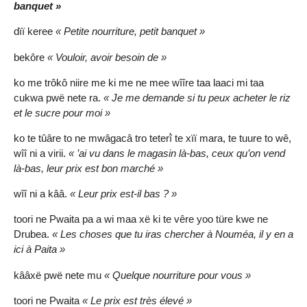
banquet »
dïï keree
« Petite nourriture, petit banquet »
bekôre
« Vouloir, avoir besoin de »
ko me trôkô niire me ki me ne mee wîîre taa laaci mi taa
cukwa pwë nete ra.
« Je me demande si tu peux acheter le riz
et le sucre pour moi »
ko te tûâre to ne mwâgacâ tro teterî̀ te xïï mara, te tuure to wê,
wîî ni a virii.
« ’ai vu dans le magasin là-bas, ceux qu’on vend
là-bas, leur prix est bon marché »
wîî ni a kââ.
« Leur prix est-il bas ? »
toori ne Pwaita pa a wi maa xë ki te vêre yoo türe kwe ne
Drubea.
« Les choses que tu iras chercher à Nouméa, il y en a
ici à Paita »
kââxë pwë nete mu
« Quelque nourriture pour vous »
toori ne Pwaita
« Le prix est très élevé »