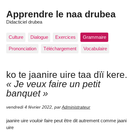
Apprendre le naa drubea
Didacticiel drubea
Culture
Dialogue
Exercices
Grammaire
Prononciation
Téléchargement
Vocabulaire
ko te jaanire uire taa dïï kere.
« Je veux faire un petit
banquet »
vendredi 4 février 2022
,
par
Administrateur
jaanire uire
vouloir fair
e peut être dit autrement comme jaani
uire