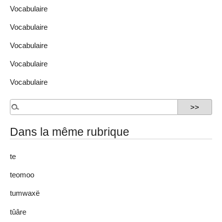
Vocabulaire
Vocabulaire
Vocabulaire
Vocabulaire
Vocabulaire
Dans la même rubrique
te
teomoo
tumwaxë
tûâre