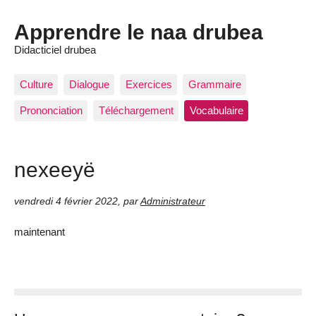
Apprendre le naa drubea
Didacticiel drubea
Culture
Dialogue
Exercices
Grammaire
Prononciation
Téléchargement
Vocabulaire
nexeeyë
vendredi 4 février 2022
,
par
Administrateur
maintenant