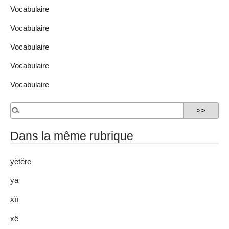
Vocabulaire
Vocabulaire
Vocabulaire
Vocabulaire
Vocabulaire
Dans la même rubrique
yëtëre
ya
xïï
xë