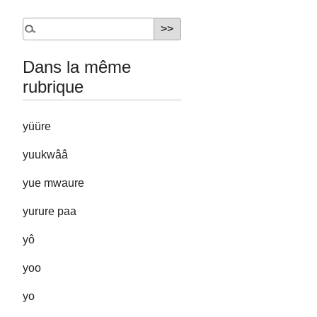
Dans la même
rubrique
yüüre
yuukwââ
yue mwaure
yurure paa
yô
yoo
yo